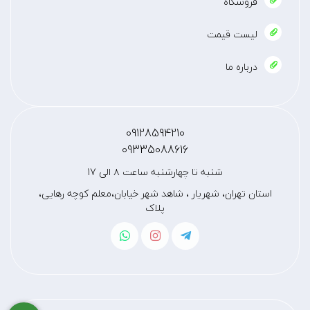
فروشگاه
لیست قیمت
درباره ما
09128594210
09335088616
شنبه تا چهارشنبه ساعت ۸ الی 17
استان تهران، شهریار ، شاهد شهر خیابان،معلم کوچه رهایی،
پلاک